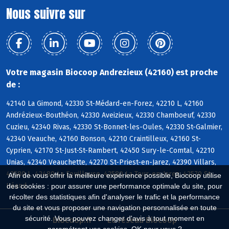
Nous suivre sur
Votre magasin Biocoop Andrezieux (42160) est proche
de :
42140 La Gimond, 42330 St-Médard-en-Forez, 42210 L, 42160
Andrézieux-Bouthéon, 42330 Aveizieux, 42330 Chamboeuf, 42330
Cuzieu, 42340 Rivas, 42330 St-Bonnet-les-Oules, 42330 St-Galmier,
42340 Veauche, 42160 Bonson, 42210 Craintilleux, 42160 St-
Cyprien, 42170 St-Just-St-Rambert, 42450 Sury-le-Comtal, 42210
Unias, 42340 Veauchette, 42270 St-Priest-en-Jarez, 42390 Villars,
42580 L, 42480 La Fouillouse, 42580 La Tour-en-Jarez, 42570 St-
Afin de vous offrir la meilleure expérience possible, Biocoop utilise
Héand
des cookies : pour assurer une performance optimale du site, pour
récolter des statistiques afin d'analyser le trafic et la performance
du site et vous proposer une navigation personnalisée en toute
sécurité. Vous pouvez changer d'avis à tout moment en
Biocoop.fr
Le réseau Biocoop