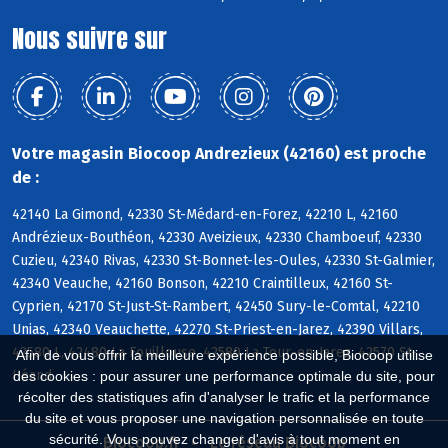
Nous suivre sur
Votre magasin Biocoop Andrezieux (42160) est proche
de :
42140 La Gimond, 42330 St-Médard-en-Forez, 42210 L, 42160
Andrézieux-Bouthéon, 42330 Aveizieux, 42330 Chamboeuf, 42330
Cuzieu, 42340 Rivas, 42330 St-Bonnet-les-Oules, 42330 St-Galmier,
42340 Veauche, 42160 Bonson, 42210 Craintilleux, 42160 St-
Cyprien, 42170 St-Just-St-Rambert, 42450 Sury-le-Comtal, 42210
Unias, 42340 Veauchette, 42270 St-Priest-en-Jarez, 42390 Villars,
42580 L, 42480 La Fouillouse, 42580 La Tour-en-Jarez, 42570 St-
Afin de vous offrir la meilleure expérience possible, Biocoop utilise
Héand
des cookies : pour assurer une performance optimale du site, pour
récolter des statistiques afin d'analyser le trafic et la performance
du site et vous proposer une navigation personnalisée en toute
sécurité. Vous pouvez changer d'avis à tout moment en
Biocoop.fr
Le réseau Biocoop