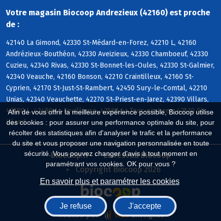
Votre magasin Biocoop Andrezieux (42160) est proche
de :
42140 La Gimond, 42330 St-Médard-en-Forez, 42210 L, 42160
Andrézieux-Bouthéon, 42330 Aveizieux, 42330 Chamboeuf, 42330
Cuzieu, 42340 Rivas, 42330 St-Bonnet-les-Oules, 42330 St-Galmier,
42340 Veauche, 42160 Bonson, 42210 Craintilleux, 42160 St-
Cyprien, 42170 St-Just-St-Rambert, 42450 Sury-le-Comtal, 42210
Unias, 42340 Veauchette, 42270 St-Priest-en-Jarez, 42390 Villars,
42580 L, 42480 La Fouillouse, 42580 La Tour-en-Jarez, 42570 St-
Afin de vous offrir la meilleure expérience possible, Biocoop utilise
Héand
des cookies : pour assurer une performance optimale du site, pour
récolter des statistiques afin d'analyser le trafic et la performance
du site et vous proposer une navigation personnalisée en toute
sécurité. Vous pouvez changer d'avis à tout moment en
Biocoop.fr
Le réseau Biocoop
paramétrant vos cookies. OK pour vous ?
Copyright Biocoop 2026
En savoir plus et paramétrer les cookies
Je refuse
J'accepte
Réalisé par