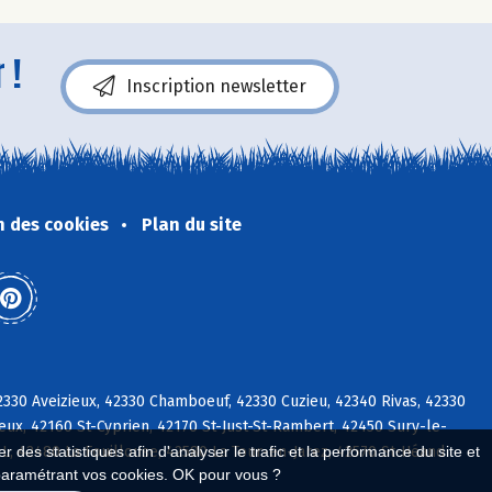
 !
Inscription newsletter
n des cookies
Plan du site
330 Aveizieux, 42330 Chamboeuf, 42330 Cuzieu, 42340 Rivas, 42330
eux, 42160 St-Cyprien, 42170 St-Just-St-Rambert, 42450 Sury-le-
 L, 42480 La Fouillouse, 42580 La Tour-en-Jarez, 42570 St-Héand
 des statistiques afin d'analyser le trafic et la performance du site et
paramétrant vos cookies. OK pour vous ?