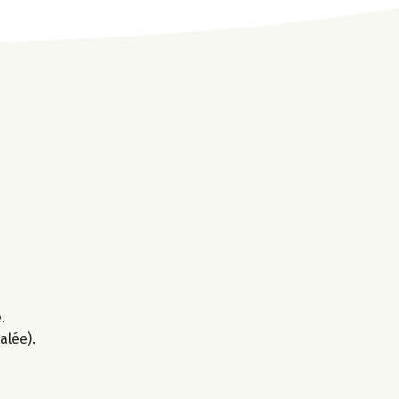
.
alée).