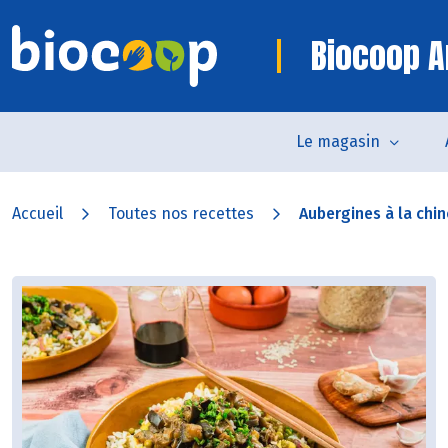
Biocoop A
Le magasin
Accueil
Toutes nos recettes
Aubergines à la chino