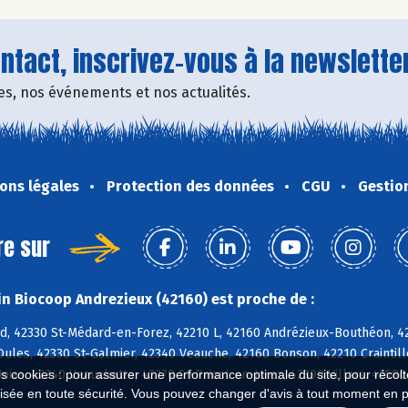
tact, inscrivez-vous à la newsletter
fres, nos événements et nos actualités.
ons légales
Protection des données
CGU
Gestio
re sur
n Biocoop Andrezieux (42160) est proche de :
d, 42330 St-Médard-en-Forez, 42210 L, 42160 Andrézieux-Bouthéon, 42
ules, 42330 St-Galmier, 42340 Veauche, 42160 Bonson, 42210 Craintill
nias, 42340 Veauchette, 42270 St-Priest-en-Jarez, 42390 Villars, 42580
es cookies : pour assurer une performance optimale du site, pour récolter
isée en toute sécurité. Vous pouvez changer d'avis à tout moment en 