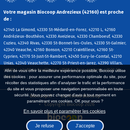
Votre magasin Biocoop Andrezieux (42160) est proche
de :
42140 La Gimond, 42330 St-Médard-en-Forez, 42210 L, 42160
Andrézieux-Bouthéon, 42330 Aveizieux, 42330 Chamboeuf, 42330
Cuzieu, 42340 Rivas, 42330 St-Bonnet-les-Oules, 42330 St-Galmier,
42340 Veauche, 42160 Bonson, 42210 Craintilleux, 42160 St-
Cyprien, 42170 St-Just-St-Rambert, 42450 Sury-le-Comtal, 42210
Unias, 42340 Veauchette, 42270 St-Priest-en-Jarez, 42390 Villars,
42580 L, 42480 La Fouillouse, 42580 La Tour-en-Jarez, 42570 St-
Afin de vous offrir la meilleure expérience possible, Biocoop utilise
Héand
des cookies : pour assurer une performance optimale du site, pour
récolter des statistiques afin d'analyser le trafic et la performance
du site et vous proposer une navigation personnalisée en toute
sécurité. Vous pouvez changer d'avis à tout moment en
Biocoop.fr
Le réseau Biocoop
paramétrant vos cookies. OK pour vous ?
Copyright Biocoop 2026
En savoir plus et paramétrer les cookies
Je refuse
J'accepte