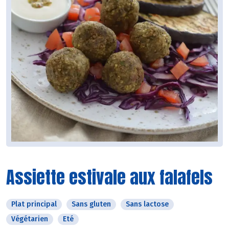
Assiette estivale aux falafels
Plat principal
Sans gluten
Sans lactose
Végétarien
Eté