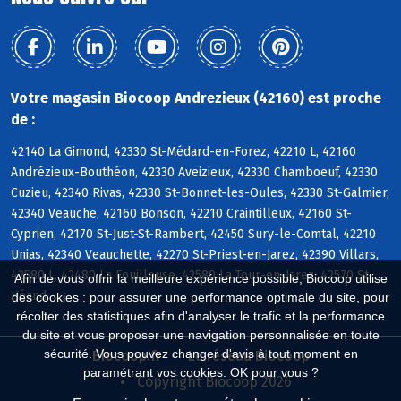
Votre magasin Biocoop Andrezieux (42160) est proche
de :
42140 La Gimond, 42330 St-Médard-en-Forez, 42210 L, 42160
Andrézieux-Bouthéon, 42330 Aveizieux, 42330 Chamboeuf, 42330
Cuzieu, 42340 Rivas, 42330 St-Bonnet-les-Oules, 42330 St-Galmier,
42340 Veauche, 42160 Bonson, 42210 Craintilleux, 42160 St-
Cyprien, 42170 St-Just-St-Rambert, 42450 Sury-le-Comtal, 42210
Unias, 42340 Veauchette, 42270 St-Priest-en-Jarez, 42390 Villars,
42580 L, 42480 La Fouillouse, 42580 La Tour-en-Jarez, 42570 St-
Afin de vous offrir la meilleure expérience possible, Biocoop utilise
Héand
des cookies : pour assurer une performance optimale du site, pour
récolter des statistiques afin d'analyser le trafic et la performance
du site et vous proposer une navigation personnalisée en toute
sécurité. Vous pouvez changer d'avis à tout moment en
Biocoop.fr
Le réseau Biocoop
paramétrant vos cookies. OK pour vous ?
Copyright Biocoop 2026