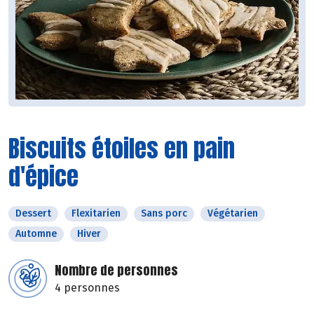
Biscuits étoiles en pain
d'épice
Dessert
Flexitarien
Sans porc
Végétarien
Automne
Hiver
Nombre de personnes
4 personnes