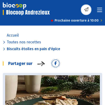
Biocoop Andrezieux
Prochaine ouverture à 10:00
Accueil
Toutes nos recettes
Biscuits étoiles en pain d'épice
Partager sur