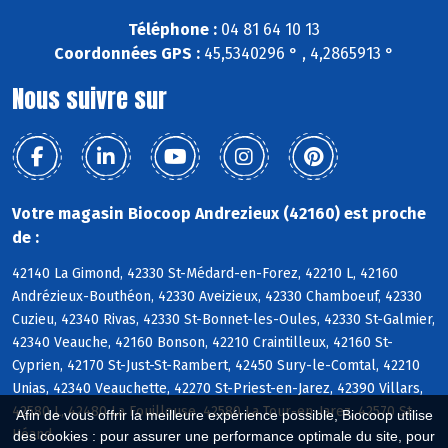
Téléphone :
04 81 64 10 13
Coordonnées GPS :
45,5340296 ° , 4,2865913 °
Nous suivre sur
Votre magasin Biocoop Andrezieux (42160) est proche
de :
42140 La Gimond, 42330 St-Médard-en-Forez, 42210 L, 42160
Andrézieux-Bouthéon, 42330 Aveizieux, 42330 Chamboeuf, 42330
Cuzieu, 42340 Rivas, 42330 St-Bonnet-les-Oules, 42330 St-Galmier,
42340 Veauche, 42160 Bonson, 42210 Craintilleux, 42160 St-
Cyprien, 42170 St-Just-St-Rambert, 42450 Sury-le-Comtal, 42210
Unias, 42340 Veauchette, 42270 St-Priest-en-Jarez, 42390 Villars,
42580 L, 42480 La Fouillouse, 42580 La Tour-en-Jarez, 42570 St-
Afin de vous offrir la meilleure expérience possible, Biocoop utilise
Héand
des cookies : pour assurer une performance optimale du site, pour