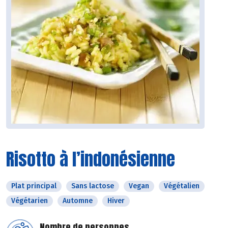
Risotto à l’indonésienne
Plat principal
Sans lactose
Vegan
Végétalien
Végétarien
Automne
Hiver
Nombre de personnes