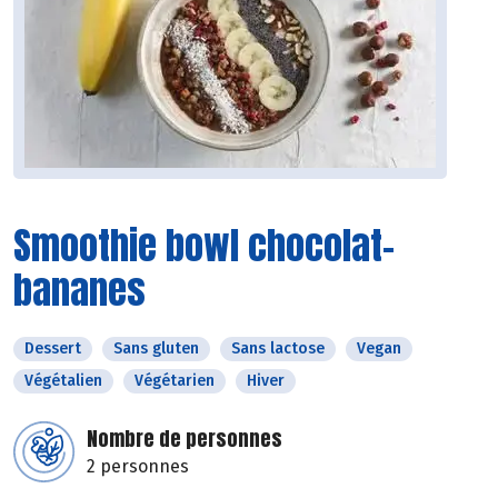
Smoothie bowl chocolat-
bananes
Dessert
Sans gluten
Sans lactose
Vegan
Végétalien
Végétarien
Hiver
Nombre de personnes
2 personnes