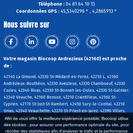
Téléphone :
04 81 64 10 13
Coordonnées GPS :
45,5340296 ° , 4,2865913 °
Nous suivre sur
Votre magasin Biocoop Andrezieux (42160) est proche
de :
42140 La Gimond, 42330 St-Médard-en-Forez, 42210 L, 42160
Andrézieux-Bouthéon, 42330 Aveizieux, 42330 Chamboeuf, 42330
Cuzieu, 42340 Rivas, 42330 St-Bonnet-les-Oules, 42330 St-Galmier,
42340 Veauche, 42160 Bonson, 42210 Craintilleux, 42160 St-
Cyprien, 42170 St-Just-St-Rambert, 42450 Sury-le-Comtal, 42210
Unias, 42340 Veauchette, 42270 St-Priest-en-Jarez, 42390 Villars,
42580 L, 42480 La Fouillouse, 42580 La Tour-en-Jarez, 42570 St-
Afin de vous offrir la meilleure expérience possible, Biocoop utilise
Héand
des cookies : pour assurer une performance optimale du site, pour
récolter des statistiques afin d'analyser le trafic et la performance