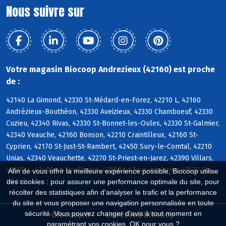
Nous suivre sur
Votre magasin Biocoop Andrezieux (42160) est proche
de :
42140 La Gimond, 42330 St-Médard-en-Forez, 42210 L, 42160
Andrézieux-Bouthéon, 42330 Aveizieux, 42330 Chamboeuf, 42330
Cuzieu, 42340 Rivas, 42330 St-Bonnet-les-Oules, 42330 St-Galmier,
42340 Veauche, 42160 Bonson, 42210 Craintilleux, 42160 St-
Cyprien, 42170 St-Just-St-Rambert, 42450 Sury-le-Comtal, 42210
Unias, 42340 Veauchette, 42270 St-Priest-en-Jarez, 42390 Villars,
42580 L, 42480 La Fouillouse, 42580 La Tour-en-Jarez, 42570 St-
Afin de vous offrir la meilleure expérience possible, Biocoop utilise
Héand
des cookies : pour assurer une performance optimale du site, pour
récolter des statistiques afin d'analyser le trafic et la performance
du site et vous proposer une navigation personnalisée en toute
sécurité. Vous pouvez changer d'avis à tout moment en
Biocoop.fr
Le réseau Biocoop
paramétrant vos cookies. OK pour vous ?