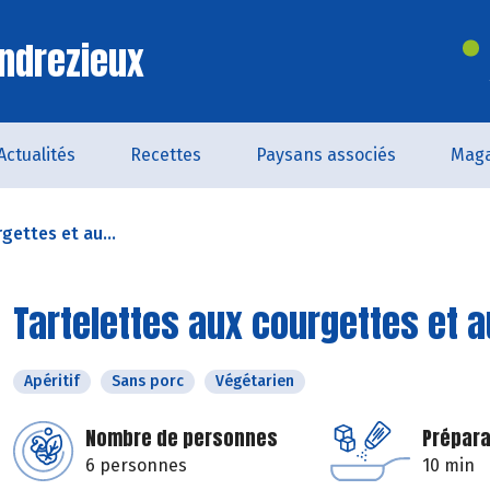
ndrezieux
Actualités
Recettes
Paysans associés
Maga
gettes et au...
Tartelettes aux courgettes et 
Apéritif
Sans porc
Végétarien
Nombre de personnes
Prépara
6 personnes
10 min