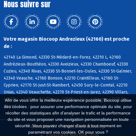
Nous suivre sur
Votre magasin Biocoop Andrezieux (42160) est proche
de :
42140 La Gimond, 42330 St-Médard-en-Forez, 42210 L, 42160
Andrézieux-Bouthéon, 42330 Aveizieux, 42330 Chamboeuf, 42330
Cuzieu, 42340 Rivas, 42330 St-Bonnet-les-Oules, 42330 St-Galmier,
42340 Veauche, 42160 Bonson, 42210 Craintilleux, 42160 St-
Cyprien, 42170 St-Just-St-Rambert, 42450 Sury-le-Comtal, 42210
Unias, 42340 Veauchette, 42270 St-Priest-en-Jarez, 42390 Villars,
42580 L, 42480 La Fouillouse, 42580 La Tour-en-Jarez, 42570 St-
Afin de vous offrir la meilleure expérience possible, Biocoop utilise
Héand
des cookies : pour assurer une performance optimale du site, pour
récolter des statistiques afin d'analyser le trafic et la performance
du site et vous proposer une navigation personnalisée en toute
sécurité. Vous pouvez changer d'avis à tout moment en
Biocoop.fr
Le réseau Biocoop
paramétrant vos cookies. OK pour vous ?
Copyright Biocoop 2026