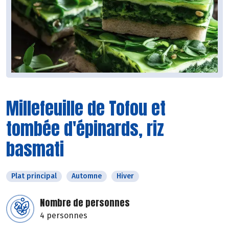
Millefeuille de Tofou et
tombée d'épinards, riz
basmati
Plat principal
Automne
Hiver
Nombre de personnes
4 personnes