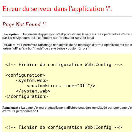
Erreur du serveur dans l'application '/'.
Page Not Found !!
Description :
Une erreur d'application s'est produite sur le serveur. Les paramètres d'erreur
par les navigateurs qui s'exécutent sur l'ordinateur serveur local.
Détails =
Pour permettre l'affichage des détails de ce message d'erreur spécifique sur les o
valeur "off" à l'attribut "mode" de cette balise <customErrors>.
<!-- Fichier de configuration Web.Config -->

<configuration>

    <system.web>

        <customErrors mode="Off"/>

    </system.web>

</configuration>
Remarques :
La page d'erreurs actuellement affichée peut être remplacée par une page d'erre
d'erreurs personnalisée !
<!-- Fichier de configuration Web.Config -->
