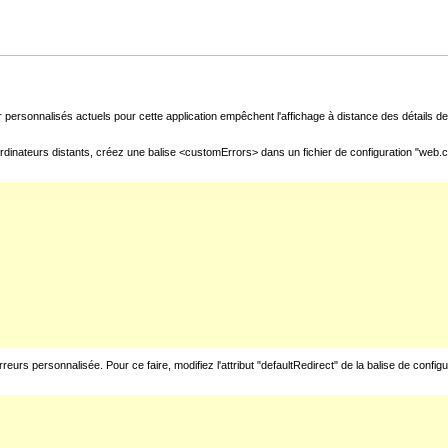
 personnalisés actuels pour cette application empêchent l'affichage à distance des détails de 
rdinateurs distants, créez une balise <customErrors> dans un fichier de configuration "web.con
urs personnalisée. Pour ce faire, modifiez l'attribut "defaultRedirect" de la balise de config