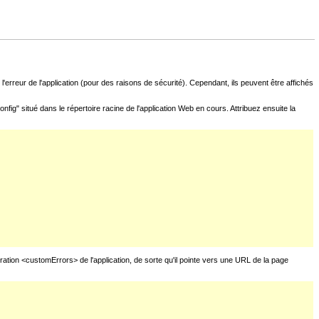
l'erreur de l'application (pour des raisons de sécurité). Cependant, ils peuvent être affichés
fig" situé dans le répertoire racine de l'application Web en cours. Attribuez ensuite la
uration <customErrors> de l'application, de sorte qu'il pointe vers une URL de la page