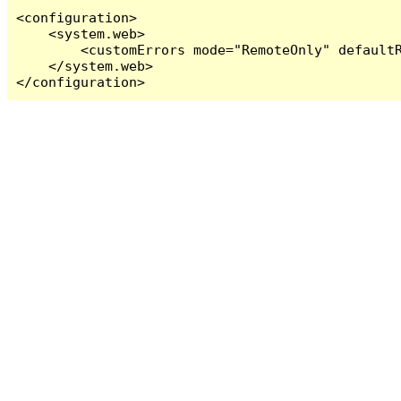
<configuration>

    <system.web>

        <customErrors mode="RemoteOnly" defaultR
    </system.web>

</configuration>