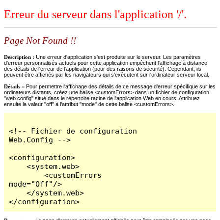
Erreur du serveur dans l'application '/'.
Page Not Found !!
Description :
Une erreur d'application s'est produite sur le serveur. Les paramètres
d'erreur personnalisés actuels pour cette application empêchent l'affichage à distance
des détails de l'erreur de l'application (pour des raisons de sécurité). Cependant, ils
peuvent être affichés par les navigateurs qui s'exécutent sur l'ordinateur serveur local.
Détails =
Pour permettre l'affichage des détails de ce message d'erreur spécifique sur les
ordinateurs distants, créez une balise <customErrors> dans un fichier de configuration
"web.config" situé dans le répertoire racine de l'application Web en cours. Attribuez
ensuite la valeur "off" à l'attribut "mode" de cette balise <customErrors>.
<!-- Fichier de configuration 
Web.Config -->

<configuration>

    <system.web>

        <customErrors 
mode="Off"/>

    </system.web>

</configuration>