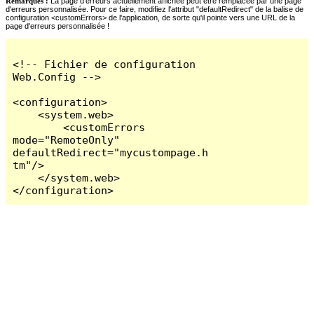
Remarques :
La page d'erreurs actuellement affichée peut être remplacée par une page
d'erreurs personnalisée. Pour ce faire, modifiez l'attribut "defaultRedirect" de la balise de
configuration <customErrors> de l'application, de sorte qu'il pointe vers une URL de la
page d'erreurs personnalisée !
<!-- Fichier de configuration 
Web.Config -->

<configuration>

    <system.web>

        <customErrors 
mode="RemoteOnly" 
defaultRedirect="mycustompage.h
tm"/>

    </system.web>

</configuration>