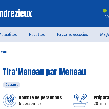
ndrezieux
V
Actualités
Recettes
Paysans associés
Maga
neau
Tira'Meneau par Meneau
Dessert
Nombre de personnes
Prépara
6 personnes
20 min