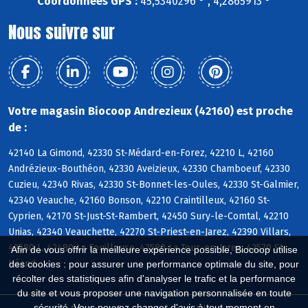
Coordonnées GPS :
45,5340296 ° , 4,2865913 °
Nous suivre sur
Votre magasin Biocoop Andrezieux (42160) est proche
de :
42140 La Gimond, 42330 St-Médard-en-Forez, 42210 L, 42160
Andrézieux-Bouthéon, 42330 Aveizieux, 42330 Chamboeuf, 42330
Cuzieu, 42340 Rivas, 42330 St-Bonnet-les-Oules, 42330 St-Galmier,
42340 Veauche, 42160 Bonson, 42210 Craintilleux, 42160 St-
Cyprien, 42170 St-Just-St-Rambert, 42450 Sury-le-Comtal, 42210
Unias, 42340 Veauchette, 42270 St-Priest-en-Jarez, 42390 Villars,
42580 L, 42480 La Fouillouse, 42580 La Tour-en-Jarez, 42570 St-
Afin de vous offrir la meilleure expérience possible, Biocoop utilise
Héand
des cookies : pour assurer une performance optimale du site, pour
récolter des statistiques afin d'analyser le trafic et la performance
du site et vous proposer une navigation personnalisée en toute
sécurité. Vous pouvez changer d'avis à tout moment en