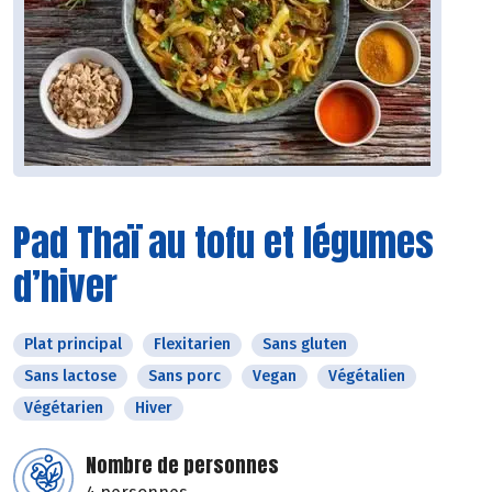
Pad Thaï au tofu et légumes
d’hiver
Plat principal
Flexitarien
Sans gluten
Sans lactose
Sans porc
Vegan
Végétalien
Végétarien
Hiver
Nombre de personnes