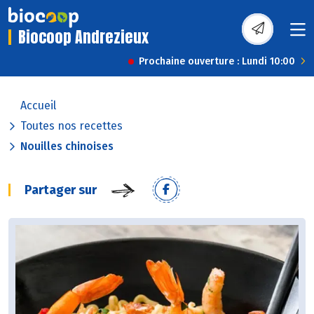
Biocoop Andrezieux
Prochaine ouverture : Lundi 10:00
Accueil
Toutes nos recettes
Nouilles chinoises
Partager sur