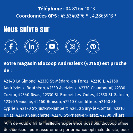
Téléphone :
04 81 64 10 13
Coordonnées GPS :
45,5340296 ° , 4,2865913 °
Nous suivre sur
Votre magasin Biocoop Andrezieux (42160) est proche
de :
42140 La Gimond, 42330 St-Médard-en-Forez, 42210 L, 42160
Andrézieux-Bouthéon, 42330 Aveizieux, 42330 Chamboeuf, 42330
Cuzieu, 42340 Rivas, 42330 St-Bonnet-les-Oules, 42330 St-Galmier,
42340 Veauche, 42160 Bonson, 42210 Craintilleux, 42160 St-
Cyprien, 42170 St-Just-St-Rambert, 42450 Sury-le-Comtal, 42210
Unias, 42340 Veauchette, 42270 St-Priest-en-Jarez, 42390 Villars,
42580 L, 42480 La Fouillouse, 42580 La Tour-en-Jarez, 42570 St-
Afin de vous offrir la meilleure expérience possible, Biocoop utilise
Héand
des cookies : pour assurer une performance optimale du site, pour