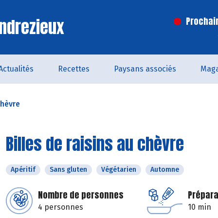
ndrezieux
Prochai
Actualités
Recettes
Paysans associés
Maga
chèvre
Billes de raisins au chèvre
Apéritif
Sans gluten
Végétarien
Automne
Nombre de personnes
Prépara
4 personnes
10 min