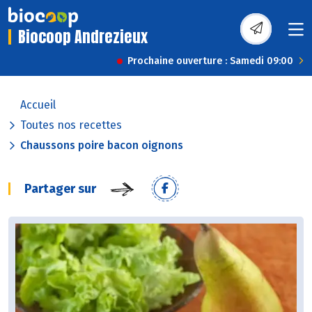
Biocoop Andrezieux
Prochaine ouverture : Samedi 09:00
Accueil
Toutes nos recettes
Chaussons poire bacon oignons
Partager sur