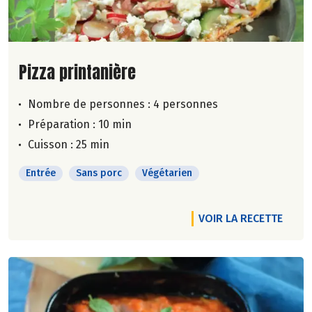
Lire la suite de la recette
Pizza printanière
Nombre de personnes :
4 personnes
Préparation : 10 min
Cuisson : 25 min
Entrée
Sans porc
Végétarien
VOIR LA RECETTE