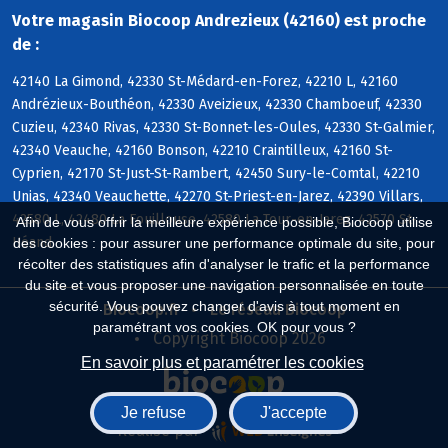
Votre magasin Biocoop Andrezieux (42160) est proche
de :
42140 La Gimond, 42330 St-Médard-en-Forez, 42210 L, 42160
Andrézieux-Bouthéon, 42330 Aveizieux, 42330 Chamboeuf, 42330
Cuzieu, 42340 Rivas, 42330 St-Bonnet-les-Oules, 42330 St-Galmier,
42340 Veauche, 42160 Bonson, 42210 Craintilleux, 42160 St-
Cyprien, 42170 St-Just-St-Rambert, 42450 Sury-le-Comtal, 42210
Unias, 42340 Veauchette, 42270 St-Priest-en-Jarez, 42390 Villars,
42580 L, 42480 La Fouillouse, 42580 La Tour-en-Jarez, 42570 St-
Afin de vous offrir la meilleure expérience possible, Biocoop utilise
Héand
des cookies : pour assurer une performance optimale du site, pour
récolter des statistiques afin d'analyser le trafic et la performance
du site et vous proposer une navigation personnalisée en toute
sécurité. Vous pouvez changer d'avis à tout moment en
Biocoop.fr
Le réseau Biocoop
paramétrant vos cookies. OK pour vous ?
Copyright Biocoop 2026
En savoir plus et paramétrer les cookies
Je refuse
J'accepte
Réalisé par