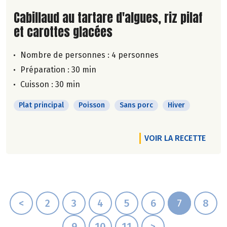
Lire la suite de la recette
Cabillaud au tartare d'algues, riz pilaf
et carottes glacées
Nombre de personnes :
4 personnes
Préparation : 30 min
Cuisson : 30 min
Plat principal
Poisson
Sans porc
Hiver
VOIR LA RECETTE
<
2
3
4
5
6
7
8
9
10
11
>